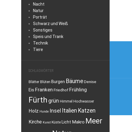
Nacht
Natur
Porträt
Schwarz und Weiß
Sonstiges
Speis und Trank
Technik
Beitra
Tiere
SCHLAGWÖRTER
Bäume
Burgen
Denise
Blätter
Blüten
Franken
Frühling
Eis
Friedhof
Fürth
grün
Himmel
Hochwasser
Italien
Katzen
Insel
Holz
Hunde
Meer
Kirche
Makro
Licht
Küste
Kunst