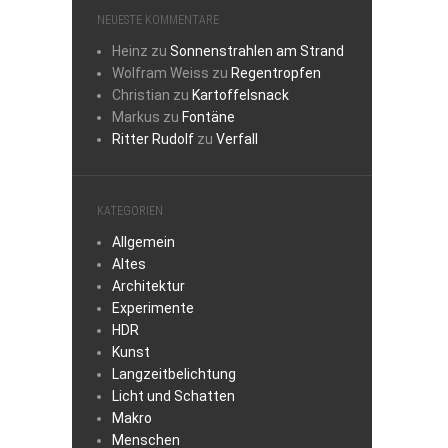
NEUESTE KOMMENTARE
Heinz
zu
Sonnenstrahlen am Strand
Wolfram Weiss
zu
Regentropfen
Christian
zu
Kartoffelsnack
Markus
zu
Fontäne
Ritter Rudolf
zu
Verfall
KATEGORIEN
Allgemein
Altes
Architektur
Experimente
HDR
Kunst
Langzeitbelichtung
Licht und Schatten
Makro
Menschen