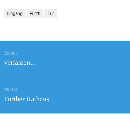
Eingang
Fürth
Tür
gsnavigation
Zurück
Vorheriger
verlassen…
Beitrag:
Weiter
Nächster
Fürther Rathaus
Beitrag: