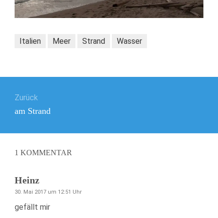
Italien
Meer
Strand
Wasser
Beitragsnavigation
Zurück
Vorheriger
am Strand
Beitrag:
1
KOMMENTAR
Heinz
30. Mai 2017 um 12:51 Uhr
gefällt mir