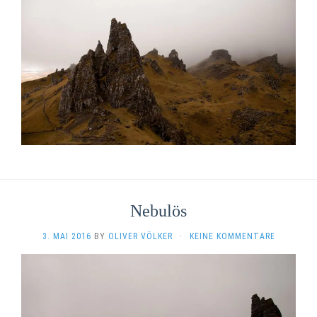
Nebulös
3. MAI 2016
BY
OLIVER VÖLKER
·
KEINE KOMMENTARE