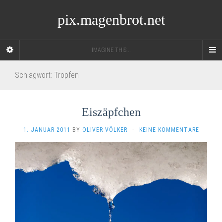
pix.magenbrot.net
IMAGINE THIS...
Schlagwort:
Tropfen
Eiszäpfchen
1. JANUAR 2011
BY
OLIVER VÖLKER
·
KEINE KOMMENTARE