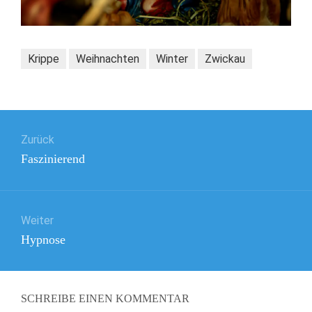
Krippe
Weihnachten
Winter
Zwickau
Beitragsnavigation
Zurück
Vorheriger
Faszinierend
Beitrag:
Weiter
Nächster
Hypnose
Beitrag:
SCHREIBE EINEN KOMMENTAR