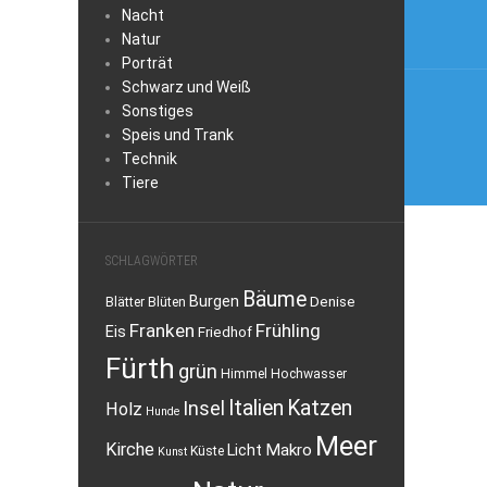
Nacht
Natur
Porträt
Schwarz und Weiß
Sonstiges
Speis und Trank
Technik
Tiere
SCHLAGWÖRTER
Bäume
Burgen
Denise
Blätter
Blüten
Franken
Frühling
Eis
Friedhof
Fürth
grün
Himmel
Hochwasser
Italien
Katzen
Insel
Holz
Hunde
Meer
Kirche
Makro
Licht
Küste
Kunst