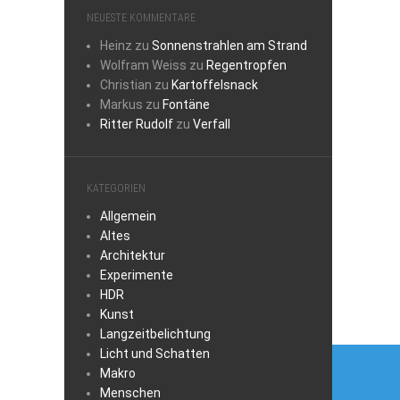
NEUESTE KOMMENTARE
Heinz
zu
Sonnenstrahlen am Strand
Wolfram Weiss
zu
Regentropfen
Christian
zu
Kartoffelsnack
Markus
zu
Fontäne
Ritter Rudolf
zu
Verfall
KATEGORIEN
Allgemein
Altes
Architektur
Experimente
HDR
Kunst
Langzeitbelichtung
Beitra
Licht und Schatten
Makro
Menschen