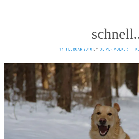
schnell.
14. FEBRUAR 2010
BY
OLIVER VÖLKER
·
K