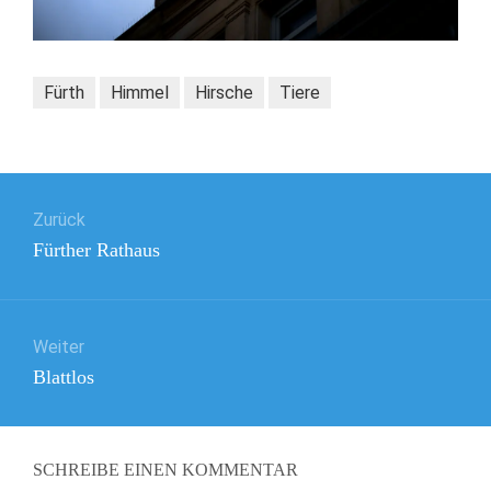
Fürth
Himmel
Hirsche
Tiere
Beitragsnavigation
Zurück
Vorheriger
Fürther Rathaus
Beitrag:
Weiter
Nächster
Blattlos
Beitrag:
SCHREIBE EINEN KOMMENTAR