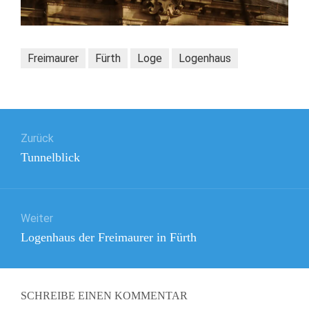
Freimaurer
Fürth
Loge
Logenhaus
Beitragsnavigation
Zurück
Vorheriger
Tunnelblick
Beitrag:
Weiter
Nächster
Logenhaus der Freimaurer in Fürth
Beitrag:
SCHREIBE EINEN KOMMENTAR