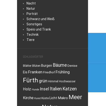
Nacht
Natur
Porträt
Schwarz und Weiß
Sonstiges
Speis und Trank
Technik
Beitra
Tiere
SCHLAGWÖRTER
Bäume
Burgen
Denise
Blätter
Blüten
Franken
Frühling
Eis
Friedhof
Fürth
grün
Himmel
Hochwasser
Italien
Katzen
Insel
Holz
Hunde
Meer
Kirche
Makro
Licht
Küste
Kunst