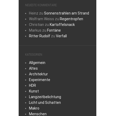
NEUESTE KOMMENTARE
Heinz
zu
Sonnenstrahlen am Strand
Wolfram Weiss
zu
Regentropfen
Christian
zu
Kartoffelsnack
Markus
zu
Fontäne
Ritter Rudolf
zu
Verfall
KATEGORIEN
Allgemein
Altes
Architektur
Experimente
HDR
Kunst
Langzeitbelichtung
Licht und Schatten
Makro
Menschen