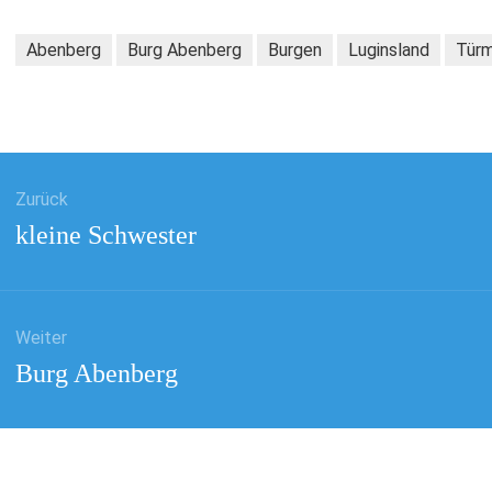
Abenberg
Burg Abenberg
Burgen
Luginsland
Tür
gsnavigation
Zurück
Vorheriger
kleine Schwester
Beitrag:
Weiter
Nächster
Burg Abenberg
Beitrag: