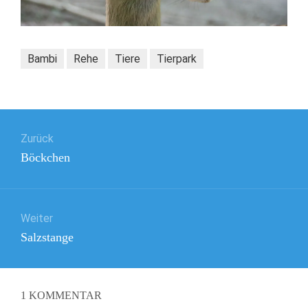
Bambi
Rehe
Tiere
Tierpark
Beitragsnavigation
Zurück
Vorheriger
Böckchen
Beitrag:
Weiter
Nächster
Salzstange
Beitrag:
1
KOMMENTAR