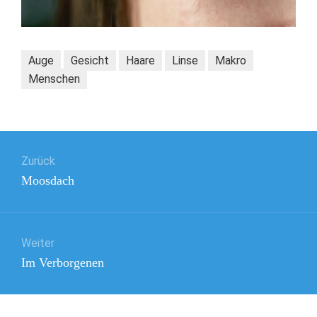
Auge
Gesicht
Haare
Linse
Makro
Menschen
Beitragsnavigation
Zurück
Vorheriger
Moosdach
Beitrag:
Weiter
Nächster
Im Verborgenen
Beitrag: