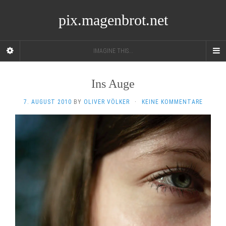
pix.magenbrot.net
IMAGINE THIS...
Ins Auge
7. AUGUST 2010
BY
OLIVER VÖLKER
·
KEINE KOMMENTARE