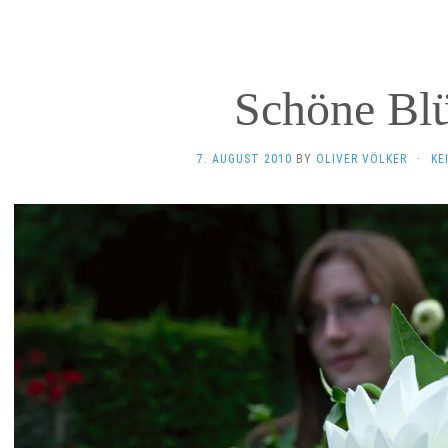
Schöne Bl
7. AUGUST 2010
BY
OLIVER VÖLKER
·
KE