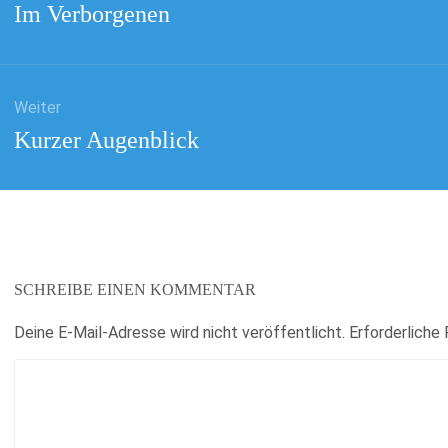
Vorheriger
Im Verborgenen
Beitrag:
Weiter
Nächster
Kurzer Augenblick
Beitrag:
SCHREIBE EINEN KOMMENTAR
Deine E-Mail-Adresse wird nicht veröffentlicht.
Erforderliche 