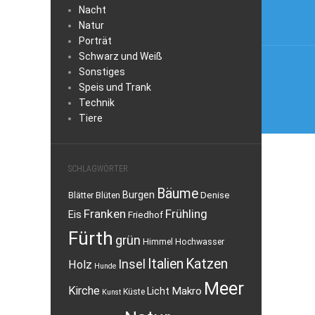
Nacht
Natur
Porträt
Schwarz und Weiß
Sonstiges
Speis und Trank
Technik
Tiere
SCHLAGWÖRTER
Bäume
Burgen
Denise
Blätter
Blüten
Franken
Frühling
Eis
Friedhof
Fürth
grün
Himmel
Hochwasser
Italien
Katzen
Insel
Holz
Hunde
Meer
Kirche
Makro
Licht
Küste
Kunst