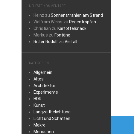
NEUESTE KOMMENTARE
Heinz
zu
Sonnenstrahlen am Strand
Wolfram Weiss
zu
Regentropfen
Christian
zu
Kartoffelsnack
Markus
zu
Fontäne
Ritter Rudolf
zu
Verfall
KATEGORIEN
Allgemein
Altes
Architektur
Experimente
HDR
Kunst
Langzeitbelichtung
Beitra
Licht und Schatten
Makro
Menschen