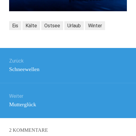
Eis
Kälte
Ostsee
Urlaub
Winter
Beitragsnavigation
Zurück
Vorheriger
Schneewellen
Beitrag:
Weiter
Nächster
Mutterglück
Beitrag:
2
KOMMENTARE