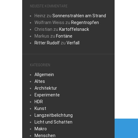
NEUESTE KOMMENTARE
Heinz
zu
Sonnenstrahlen am Strand
Wolfram Weiss
zu
Regentropfen
Christian
zu
Kartoffelsnack
Markus
zu
Fontäne
Ritter Rudolf
zu
Verfall
KATEGORIEN
Allgemein
Altes
Architektur
Experimente
HDR
Kunst
Langzeitbelichtung
Beitra
Licht und Schatten
Makro
Menschen