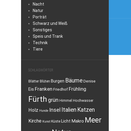
Nacht
Natur
Porträt
Schwarz und Weiß
Sonstiges
Speis und Trank
Technik
Tiere
SCHLAGWÖRTER
Bäume
Burgen
Denise
Blätter
Blüten
Franken
Frühling
Eis
Friedhof
Fürth
grün
Himmel
Hochwasser
Italien
Katzen
Insel
Holz
Hunde
Meer
Kirche
Makro
Licht
Küste
Kunst