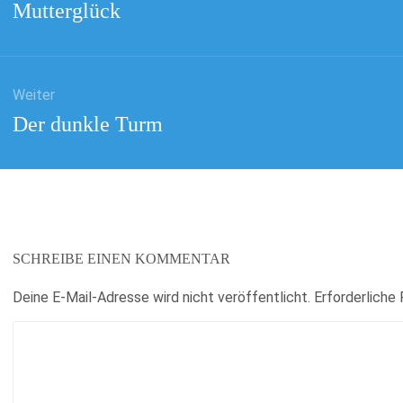
Vorheriger
Mutterglück
Beitrag:
Weiter
Nächster
Der dunkle Turm
Beitrag:
SCHREIBE EINEN KOMMENTAR
Deine E-Mail-Adresse wird nicht veröffentlicht.
Erforderliche 