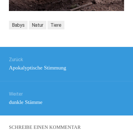
Babys
Natur
Tiere
Beitragsnavigation
Zurück
Vorheriger
Apokalyptische Stimmung
Beitrag:
Weiter
Nächster
dunkle Stämme
Beitrag:
SCHREIBE EINEN KOMMENTAR