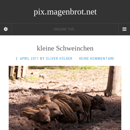
pix.magenbrot.net
IMAGINE THIS...
kleine Schweinchen
2. APRIL 2011
BY
OLIVER VÖLKER
·
KEINE KOMMENTARE