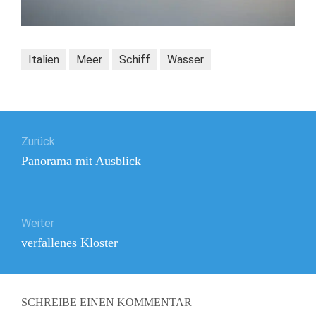
Italien
Meer
Schiff
Wasser
Beitragsnavigation
Zurück
Vorheriger
Panorama mit Ausblick
Beitrag:
Weiter
Nächster
verfallenes Kloster
Beitrag:
SCHREIBE EINEN KOMMENTAR