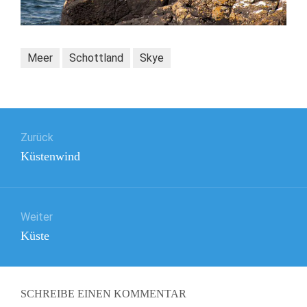
Meer
Schottland
Skye
Beitragsnavigation
Zurück
Vorheriger
Küstenwind
Beitrag:
Weiter
Nächster
Küste
Beitrag:
SCHREIBE EINEN KOMMENTAR