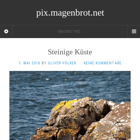
pix.magenbrot.net
IMAGINE THIS...
Steinige Küste
3. MAI 2016
BY
OLIVER VÖLKER
·
KEINE KOMMENTARE