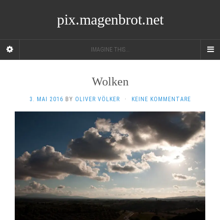
pix.magenbrot.net
IMAGINE THIS...
Wolken
3. MAI 2016
BY
OLIVER VÖLKER
·
KEINE KOMMENTARE