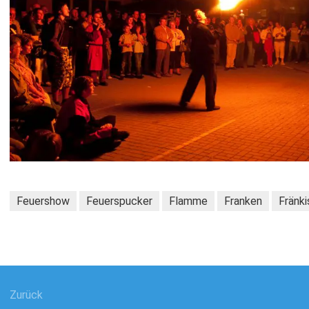
Feuershow
Feuerspucker
Flamme
Franken
Fränki
gsnavigation
Zurück