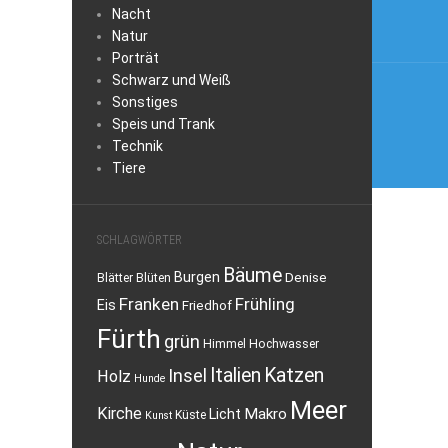
Nacht
Natur
Porträt
Schwarz und Weiß
Sonstiges
Speis und Trank
Technik
Tiere
SCHLAGWÖRTER
Bäume
Burgen
Denise
Blätter
Blüten
Franken
Frühling
Eis
Friedhof
Fürth
grün
Himmel
Hochwasser
Italien
Katzen
Insel
Holz
Hunde
Meer
Kirche
Makro
Licht
Küste
Kunst