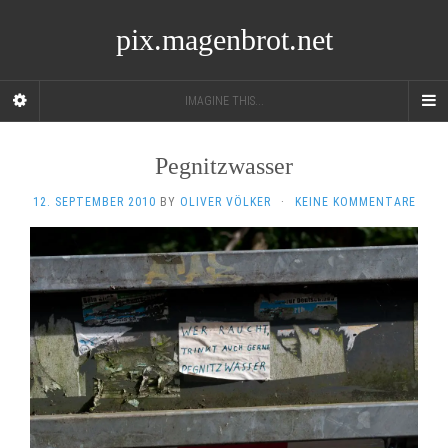
pix.magenbrot.net
IMAGINE THIS...
Pegnitzwasser
12. SEPTEMBER 2010
BY
OLIVER VÖLKER
·
KEINE KOMMENTARE