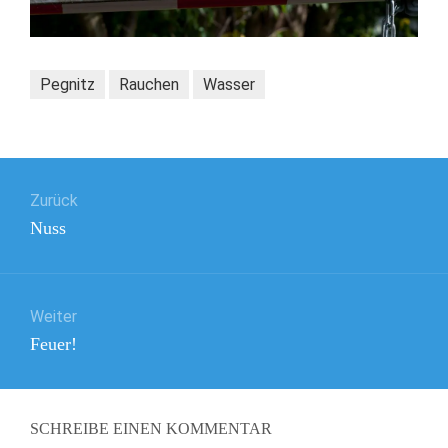
Pegnitz
Rauchen
Wasser
Beitragsnavigation
Zurück
Vorheriger
Nuss
Beitrag:
Weiter
Nächster
Feuer!
Beitrag:
SCHREIBE EINEN KOMMENTAR